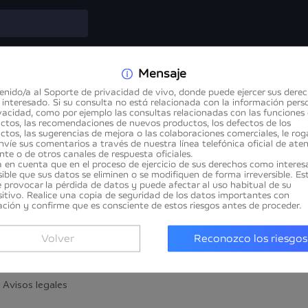
Mensaje
enido/a al Soporte de privacidad de vivo, donde puede ejercer sus dere
interesado. Si su consulta no está relacionada con la información pers
ivacidad, como por ejemplo las consultas relacionadas con las funciones 
ctos, las recomendaciones de nuevos productos, los defectos de los
ctos, las sugerencias de mejora o las colaboraciones comerciales, le ro
nvíe sus comentarios a través de nuestra línea telefónica oficial de ate
ente o de otros canales de respuesta oficiales.
 en cuenta que en el proceso de ejercicio de sus derechos como interes
sible que sus datos se eliminen o se modifiquen de forma irreversible. Es
 provocar la pérdida de datos y puede afectar al uso habitual de su
Sobre vivo
sitivo. Realice una copia de seguridad de los datos importantes con
ación y confirme que es consciente de estos riesgos antes de proceder.
Noticias
Volver
Reconozco los riesgos
Netiqueta vivo
Avisos legales