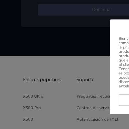
Continuar
Bienv
como 
la pr
produ
produ
que e
al cli
Tenga
es po
Enlaces populares
Soporte
puede
dispo
antel
X300 Ultra
Preguntas frecuentes
X300 Pro
Centros de servicio
X300
Autenticación de IMEI