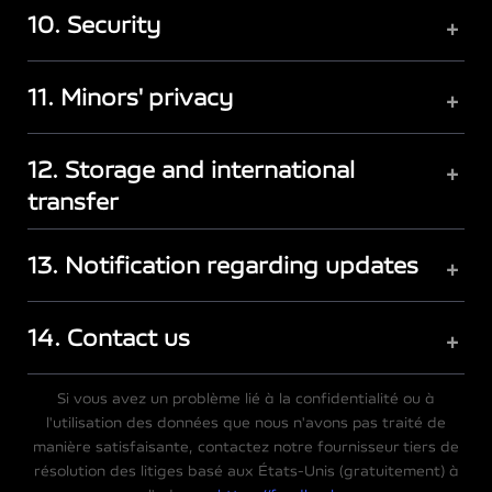
10. Security
+
11. Minors' privacy
+
12. Storage and international
+
transfer
13. Notification regarding updates
+
14. Contact us
+
Si vous avez un problème lié à la confidentialité ou à
l'utilisation des données que nous n'avons pas traité de
manière satisfaisante, contactez notre fournisseur tiers de
résolution des litiges basé aux États-Unis (gratuitement) à