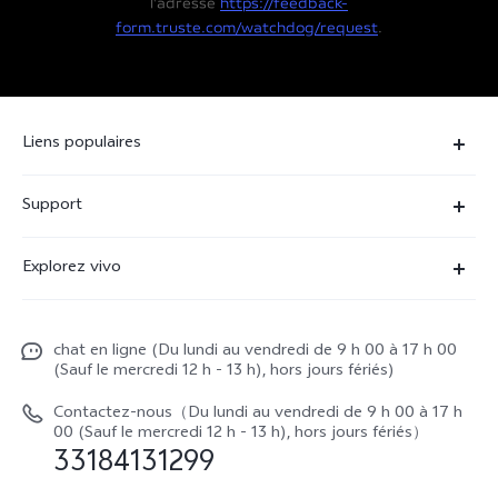
l'adresse
https://feedback-
form.truste.com/watchdog/request
.
Liens populaires
X90 Pro
Support
V29 Lite 5G
FAQs
Explorez vivo
V23 5G
Funtouch OS
À propos de vivo
Y16
Centre de services
chat en ligne (Du lundi au vendredi de 9 h 00 à 17 h 00
La vie chez vivo
Y22s
(Sauf le mercredi 12 h - 13 h), hors jours fériés)
Authentification IMEI
vivo netiquette
Y35
Contactez-nous（Du lundi au vendredi de 9 h 00 à 17 h
Prix des réparations hors garantie
00 (Sauf le mercredi 12 h - 13 h), hors jours fériés）
About Us
33184131299
Demande de retour en réparation-ICP
Mentions légales