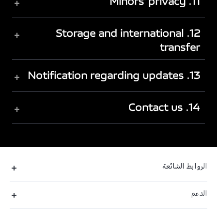
11. Minors' privacy
+
12. Storage and international
+
transfer
13. Notification regarding updates
+
14. Contact us
+
الروابط الشائعة
V40 Lite 4G(New)
الدعم
Y19s(New)
FAQs