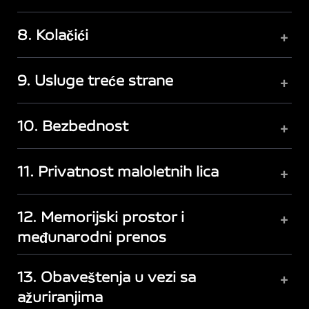
8. Kolačići
+
9. Usluge treće strane
+
10. Bezbednost
+
11. Privatnost maloletnih lica
+
12. Memorijski prostor i
+
međunarodni prenos
13. Obaveštenja u vezi sa
+
ažuriranjima