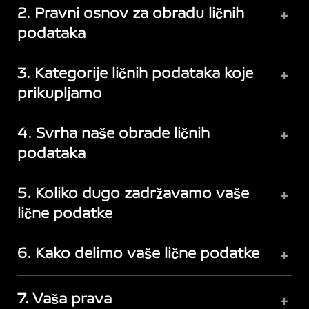
2. Pravni osnov za obradu ličnih
+
podataka
3. Kategorije ličnih podataka koje
+
prikupljamo
4. Svrha naše obrade ličnih
+
podataka
5. Koliko dugo zadržavamo vaše
+
lične podatke
6. Kako delimo vaše lične podatke
+
7. Vaša prava
+