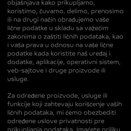
objašnjava kako prikupljamo,
koristimo, čuvamo, delimo, prenosimo
ili na drugi način obrađujemo vaše
lične podatke u skladu sa važećim
zakonima o zaštiti ličnih podataka, kao
i vaša prava u odnosu na vaše lične
podatke kada koristite naš uređaj i
dodatke, aplikacije, operativni sistem,
veb-sajtove i druge proizvode ili
usluge.
Za određene proizvode, usluge ili
funkcije koji zahtevaju korišćenje vaših
ličnih podataka, mi ćemo obezbediti
određene uslove privatnosti pre
prikupljanja podataka. Imaćete priliku