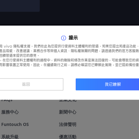
提示
用 vivo 隱私權支援。我們在此為您提供行使資料主體權利的管道。如果您提出如產品功能
產品瑕疵、改善建議、業務合作等與個人資訊、隱私權無關的問題，請透過我們的官方客服熱
回饋管道來提供您的意見。
，在您行使資料主體權利的過程中，資料的刪除和修改作業是無法回復的，可能會導致您的資
而影響裝置正常使用。因此，在繼續執行之前，請務必確認您已瞭解此風險，並已提前備份重
支援服務
關於vivo
返回
我已瞭解
FAQs
企業文化
服務中心
新聞中心
Funtouch OS
法律聲明
系統升級
優惠活動