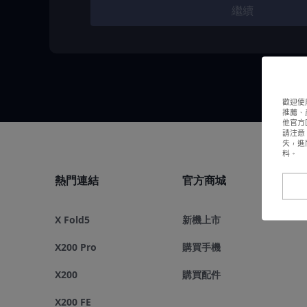
繼續
歡迎使
推薦、
他官方
請注意
失，進
料。
熱門連結
官方商城
X Fold5
新機上市
X200 Pro
購買手機
X200
購買配件
X200 FE