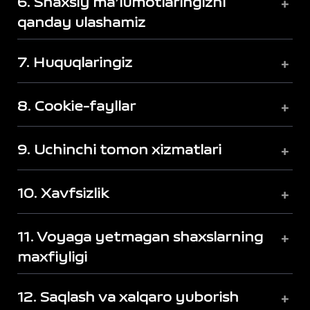
6. Shaxsiy maʼlumotlaringizni
+
qanday ulashamiz
7. Huquqlaringiz
+
8. Cookie-fayllar
+
9. Uchinchi tomon xizmatlari
+
10. Xavfsizlik
+
11. Voyaga yetmagan shaxslarning
+
maxfiyligi
12. Saqlash va xalqaro yuborish
+