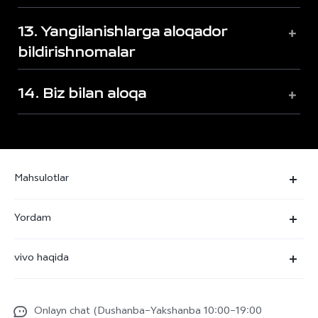
13. Yangilanishlarga aloqador
+
bildirishnomalar
14. Biz bilan aloqa
+
Mahsulotlar
V50
Yordam
V50 Lite
Ko'p beriladigan savollar
vivo haqida
Y29
Funtouch OS
Umumiy axborot
Y04
Xizmat ko'rsatish markazi
Onlayn chat (Dushanba–Yakshanba 10:00–19:00
Kompaniya yangiliklari