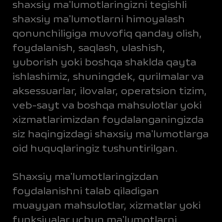
shaxsiy maʼlumotlaringizni tegishli
shaxsiy maʼlumotlarni himoyalash
qonunchiligiga muvofiq qanday olish,
foydalanish, saqlash, ulashish,
yuborish yoki boshqa shaklda qayta
ishlashimiz, shuningdek, qurilmalar va
aksessuarlar, ilovalar, operatsion tizim,
veb-sayt va boshqa mahsulotlar yoki
xizmatlarimizdan foydalanganingizda
siz haqingizdagi shaxsiy maʼlumotlarga
oid huquqlaringiz tushuntirilgan.
Shaxsiy maʼlumotlaringizdan
foydalanishni talab qiladigan
muayyan mahsulotlar, xizmatlar yoki
funksiyalar uchun maʼlumotlarni