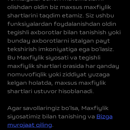
olishdan oldin biz maxsus maxfiylik
shartlarini taqdim etamiz. Siz ushbu
funksiyalardan foydalanishdan oldin
tegishli axborotlar bilan tanishish yoki
bunday axborotlarni istalgan payt
tekshirish imkoniyatiga ega boʻlasiz.
Bu Maxfiylik siyosati va tegishli
maxfiylik shartlari orasida har qanday
nomuvofiqlik yoki ziddiyat yuzaga
kelgan holatda, maxsus maxfiylik
shartlari ustuvor hisoblanadi.
Agar savollaringiz boʻlsa, Maxfiylik
siyosatimiz bilan tanishing va
Bizga
murojaat qiling
.